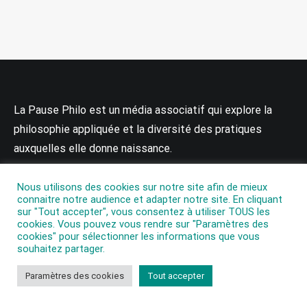
La Pause Philo est un média associatif qui explore la
philosophie appliquée et la diversité des pratiques
auxquelles elle donne naissance.
Nous utilisons des cookies sur notre site afin de mieux
connaitre notre audience et adapter notre site. En cliquant
SUIVEZ-NOUS
sur "Tout accepter", vous consentez à utiliser TOUS les
cookies. Vous pouvez vous rendre sur "Paramètres des
cookies" pour sélectionner les informations que vous
souhaitez partager.
Paramètres des cookies
Tout accepter
QUI SOMMES-NOUS ?