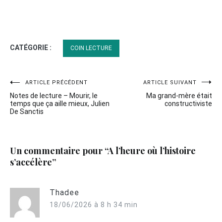
CATÉGORIE :
COIN LECTURE
Navigation
ARTICLE PRÉCÉDENT
ARTICLE SUIVANT
Notes de lecture – Mourir, le
Ma grand-mère était
de
temps que ça aille mieux, Julien
constructiviste
De Sanctis
l’article
Un commentaire pour “
A l’heure où l’histoire
s’accélère
”
Thadee
18/06/2026 à 8 h 34 min