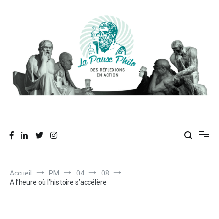
Aller
au
contenu
Des réflexions en action
La Pause Philo
Accueil
PM
04
08
A l’heure où l’histoire s’accélère