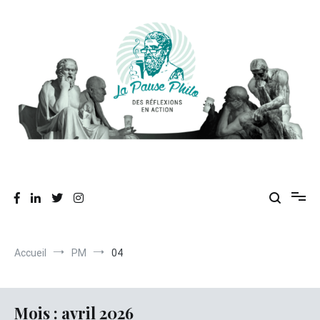
Aller
au
contenu
Des réflexions en action
La Pause Philo
Accueil
PM
04
Mois :
avril 2026