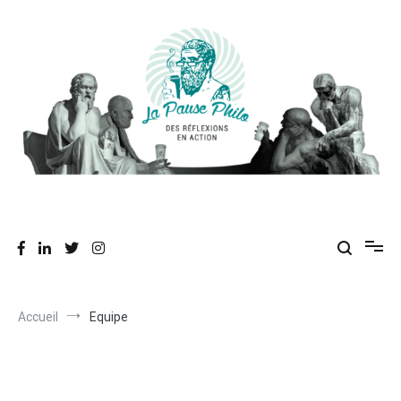
Des réflexions en action
La Pause Philo
Accueil
Equipe