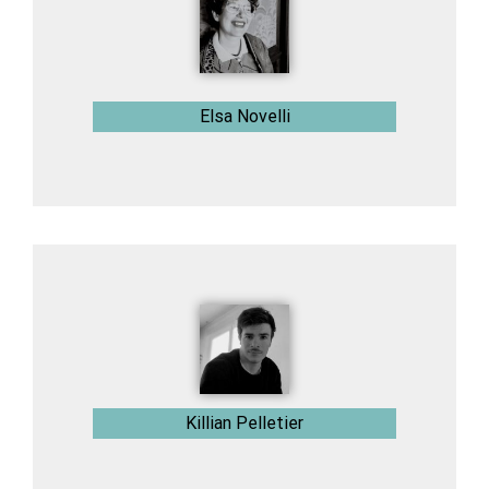
Elsa Novelli
Killian Pelletier