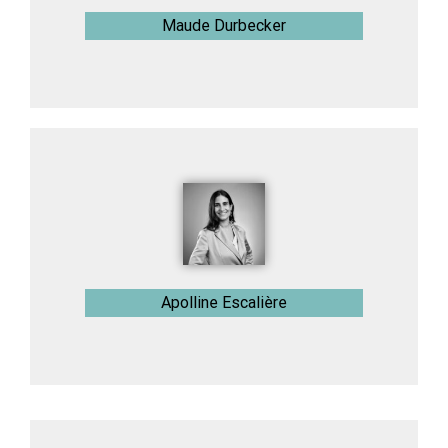
Maude Durbecker
Apolline Escalière