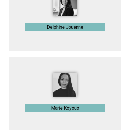
Delphine Jouenne
Marie Koyouo