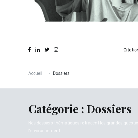
Des réflexions en action
La Pause Philo
| Citatio
Accueil
Dossiers
Catégorie :
Dossiers
Nos dossiers thématiques retracent les grandes question
l’environnement…