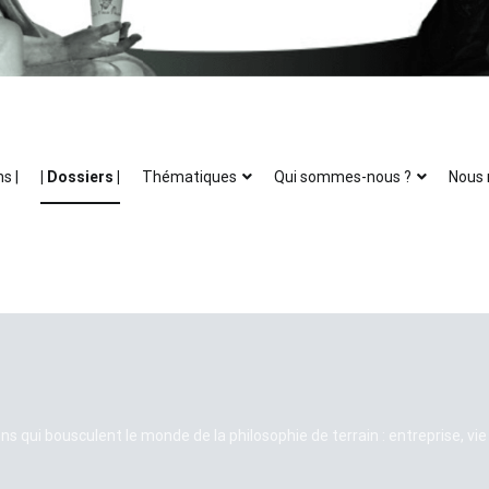
ns |
| Dossiers |
Thématiques
Qui sommes-nous ?
Nous 
s qui bousculent le monde de la philosophie de terrain : entreprise, vi