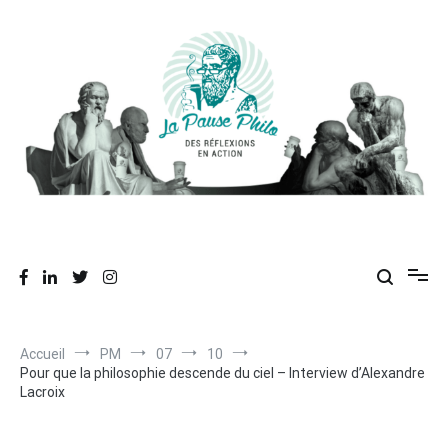
Aller
au
contenu
Des réflexions en action
La Pause Philo
Accueil
PM
07
10
Pour que la philosophie descende du ciel – Interview d’Alexandre
Lacroix