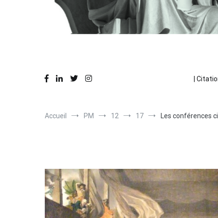
Des réflexions en action
La Pause Philo
| Citatio
Accueil
PM
12
17
Les conférences ci