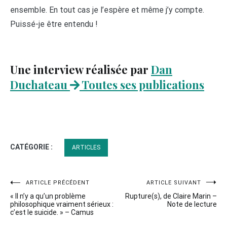
ensemble. En tout cas je l’espère et même j’y compte.
Puissé-je être entendu !
Une interview réalisée par
Dan
Duchateau
Toutes ses publications
CATÉGORIE :
ARTICLES
Navigation
ARTICLE PRÉCÉDENT
ARTICLE SUIVANT
« Il n’y a qu’un problème
Rupture(s), de Claire Marin –
de
philosophique vraiment sérieux :
Note de lecture
c’est le suicide. » – Camus
l’article