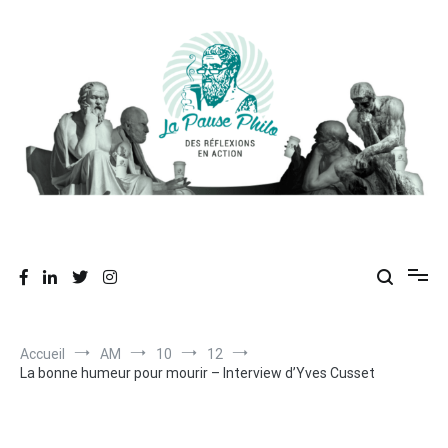
Aller
au
contenu
Des réflexions en action
La Pause Philo
Accueil
AM
10
12
La bonne humeur pour mourir – Interview d’Yves Cusset