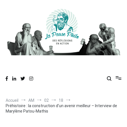
Aller
au
contenu
Des réflexions en action
La Pause Philo
Accueil
AM
02
18
Préhistoire : la construction d’un avenir meilleur – Interview de
Marylène Patou-Mathis