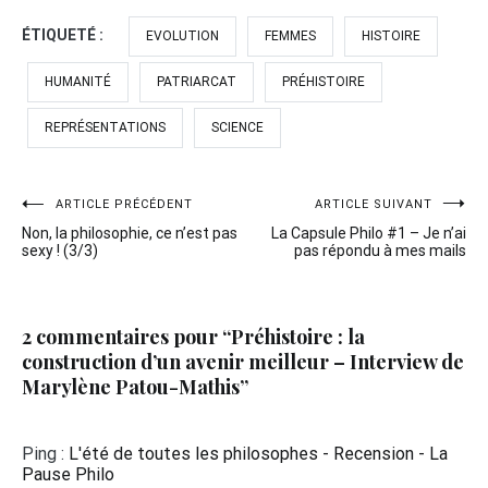
ÉTIQUETÉ :
EVOLUTION
FEMMES
HISTOIRE
HUMANITÉ
PATRIARCAT
PRÉHISTOIRE
REPRÉSENTATIONS
SCIENCE
Navigation
ARTICLE PRÉCÉDENT
ARTICLE SUIVANT
Non, la philosophie, ce n’est pas
La Capsule Philo #1 – Je n’ai
de
sexy ! (3/3)
pas répondu à mes mails
l’article
2 commentaires pour “
Préhistoire : la
construction d’un avenir meilleur – Interview de
Marylène Patou-Mathis
”
Ping :
L'été de toutes les philosophes - Recension - La
Pause Philo