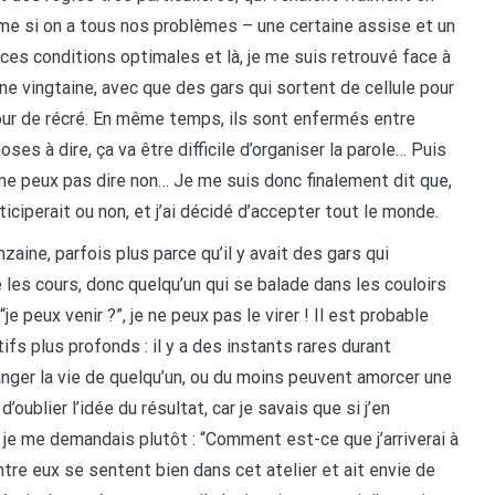
me si on a tous nos problèmes – une certaine assise et un
 ces conditions optimales et là, je me suis retrouvé face à
 une vingtaine, avec que des gars qui sortent de cellule pour
cour de récré. En même temps, ils sont enfermés entre
es à dire, ça va être difficile d’organiser la parole… Puis
je ne peux pas dire non… Je me suis donc finalement dit que,
iciperait ou non, et j’ai décidé d’accepter tout le monde.
nzaine, parfois plus parce qu’il y avait des gars qui
 les cours, donc quelqu’un qui se balade dans les couloirs
t “je peux venir ?”, je ne peux pas le virer ! Il est probable
fs plus profonds : il y a des instants rares durant
nger la vie de quelqu’un, ou du moins peuvent amorcer une
oublier l’idée du résultat, car je savais que si j’en
t, je me demandais plutôt : “Comment est-ce que j’arriverai à
ntre eux se sentent bien dans cet atelier et ait envie de