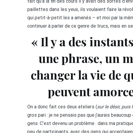
fait qu’à la fin des cours il y avait des sortes d’e
paillettes dans les yeux, ils voulaient faire la ré
qui petit-à-petit les a amenés – et moi par la mêm
continuer à parler de ce genre de trucs, mais en 
« Il y a des instan
une phrase, un m
changer la vie de 
peuvent amorce
On a donc fait ces deux ateliers (
sur le désir, puis 
gros pari : je ne pensais pas que j’aurais beauco
gens. C’est devenu un problème : dans ma pratique 
peu de participants, avec des gens qui acceptaient