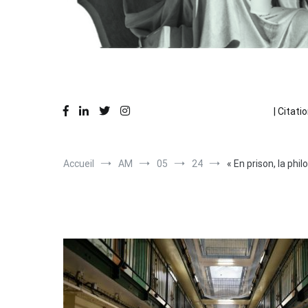
Des réflexions en action
La Pause Philo
| Citatio
Accueil
AM
05
24
« En prison, la ph