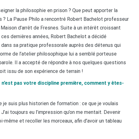
igner la philosophie en prison ? Que peut apporter la
s ? La Pause Philo a rencontré Robert Bachelot professeur
 Maison d’arrêt de Fresnes. Suite à un intérêt croissant
t ces dernières années, Robert Bachelot a décidé
ie dans sa pratique professorale auprès des détenus qui
forme de l’atelier philosophique lui a semblé porteuse
a parole. Il a accepté de répondre à nos quelques questions
it issu de son expérience de terrain !
e n’est pas votre discipline première, comment y êtes-
e je suis plus historien de formation : ce que je voulais
é. J’ai toujours eu l’impression qu’on me mentait. Devenir
oi-même et recoller les morceaux, afin d’avoir un tableau