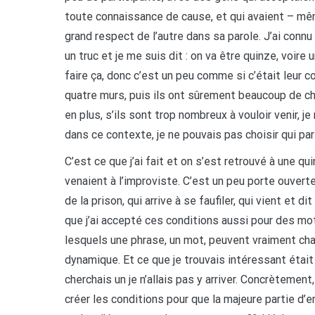
toute connaissance de cause, et qui avaient – mê
grand respect de l’autre dans sa parole. J’ai connu
un truc et je me suis dit : on va être quinze, voire
faire ça, donc c’est un peu comme si c’était leur 
quatre murs, puis ils ont sûrement beaucoup de chos
en plus, s’ils sont trop nombreux à vouloir venir, 
dans ce contexte, je ne pouvais pas choisir qui part
C’est ce que j’ai fait et on s’est retrouvé à une qui
venaient à l’improviste. C’est un peu porte ouverte
de la prison, qui arrive à se faufiler, qui vient et di
que j’ai accepté ces conditions aussi pour des moti
lesquels une phrase, un mot, peuvent vraiment cha
dynamique. Et ce que je trouvais intéressant était d’
cherchais un je n’allais pas y arriver. Concrètemen
créer les conditions pour que la majeure partie d’e