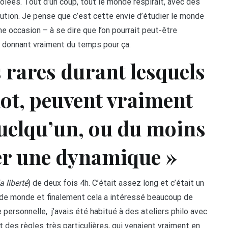
nvolées. Tout d’un coup, tout le monde respirait, avec des
volution. Je pense que c’est cette envie d’étudier le monde
e occasion – à se dire que l’on pourrait peut-être
se donnant vraiment du temps pour ça.
ts rares durant lesquels
ot, peuvent vraiment
quelqu’un, ou du moins
r une dynamique »
la liberté
) de deux fois 4h. C’était assez long et c’était un
up de monde et finalement cela a intéressé beaucoup de
personnelle, j’avais été habitué à des ateliers philo avec
 des règles très particulières, qui venaient vraiment en