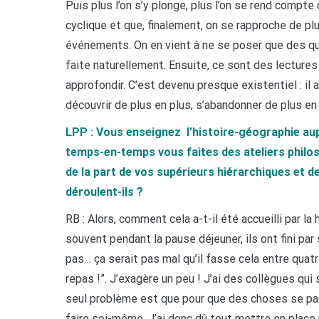
Puis plus l’on s’y plonge, plus l’on se rend compte q
cyclique et que, finalement, on se rapproche de p
événements. On en vient à ne se poser que des que
faite naturellement. Ensuite, ce sont des lectures
approfondir. C’est devenu presque existentiel : il a 
découvrir de plus en plus, s’abandonner de plus en 
LPP : Vous enseignez l’histoire-géographie aup
temps-en-temps vous faites des ateliers philos
de la part de vos supérieurs hiérarchiques et 
déroulent-ils ?
RB : Alors, comment cela a-t-il été accueilli par la
souvent pendant la pause déjeuner, ils ont fini par
pas… ça serait pas mal qu’il fasse cela entre quatr
repas !”. J’exagère un peu ! J’ai des collègues qui
seul problème est que pour que des choses se pas
faire soi-même. J’ai donc dû tout mettre en place p