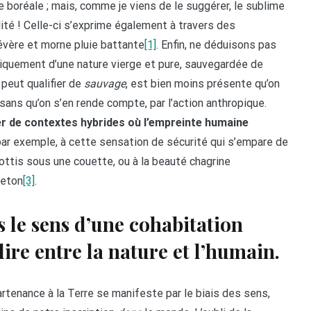
 boréale ; mais, comme je viens de le suggérer, le sublime
lité ! Celle-ci s’exprime également à travers des
évère et morne pluie battante
[1]
. Enfin, ne déduisons pas
niquement d’une nature vierge et pure, sauvegardée de
 peut qualifier de
sauvage
, est bien moins présente qu’on
ans qu’on s’en rende compte, par l’action anthropique.
er de contextes hybrides où l’empreinte humaine
par exemple, à cette sensation de sécurité qui s’empare de
ttis sous une couette, ou à la beauté chagrine
reton
[3]
.
s le sens d’une cohabitation
ire entre la nature et l’humain.
artenance à la Terre se manifeste par le biais des sens,