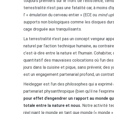
toujours premiers sur le front de l’existence, tém
terrestralité n’est pas une fatalité car, à moins d
l’ « émulation du cerveau entier » (ECE ou
mind up
supports non biologiques comme les disques durs,
cage droguée aux tranquilisants.
La terrestralité n’est pas un concept vengeur appe
naturel par l’action technique humaine, au contrair
c’est-à-dire entre la nature et l’humain. Cohabite
quantitatif des mauvaises colocations où l’un des
jours dans la cuisine et pique, sans prévenir, des ya
est un engagement partenarial profond, un contrat 
Heidegger est l’un des philosophes qui a exprimé a
partenariat physanthropique (bien qu’il ne l’exprim
pour effet d’engendrer un rapport au monde qu
totale entre la nature et nous.
Notre activité te
réel niant le monde en tant que monde (« monde » 