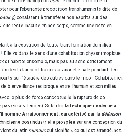
oins de notre inscription
dans
le monde. L’oubli de la
’opter pour l’aberrante proposition transhumaniste dite de
loading
) consistant à transférer nos esprits sur des
 elle reste inscrite en nos corps, comme une bête en
lant à la cessation de toute transformation du milieu
e ! Elle va dans le sens d’une cohabitation physanthropique,
r, c’est habiter ensemble, mais pas au sens strictement
 résidents laissent trainer sa vaisselle sale pendant des
ourts sur l’étagère des autres dans le frigo ! Cohabiter, ici,
de bienveillance réciproque entre l’humain et son milieu.
vec le plus de force conceptuelle la rupture de ce
e pas en ces termes). Selon lui,
la technique moderne a
’il nomme Arraisonnement, caractérisé par la
déliaison
chnicienne postindustrielle prospère sur une conception du
vient du latin
mundus
qui signifie « ce qui est arrangé, net,