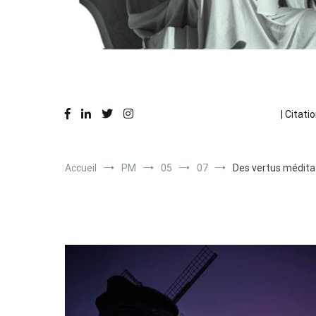
Des réflexions en action
La Pause Philo
| Citatio
Accueil
PM
05
07
Des vertus méditat