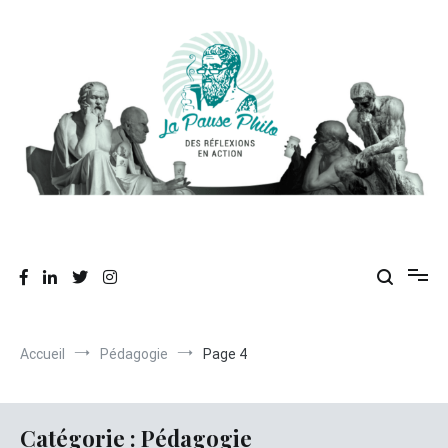
Aller
au
contenu
Des réflexions en action
La Pause Philo
Accueil
Pédagogie
Page 4
Catégorie :
Pédagogie