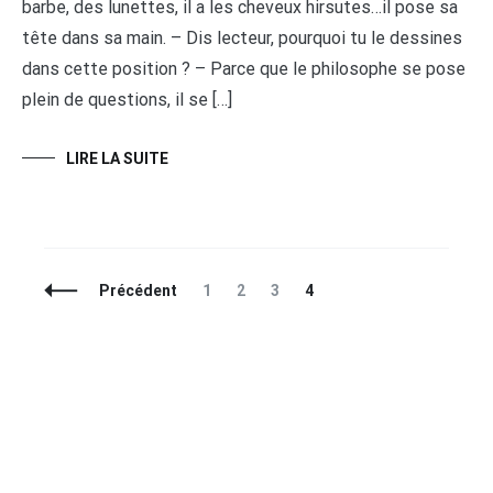
barbe, des lunettes, il a les cheveux hirsutes…il pose sa
tête dans sa main. – Dis lecteur, pourquoi tu le dessines
dans cette position ? – Parce que le philosophe se pose
plein de questions, il se […]
LIRE LA SUITE
Navigation
Page
Page
Page
Page
Précédent
1
2
3
4
des
articles