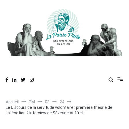
Aller
au
contenu
Des réflexions en action
La Pause Philo
Accueil
PM
03
24
Le Discours de la servitude volontaire : première théorie de
l’aliénation ? Interview de Séverine Auffret