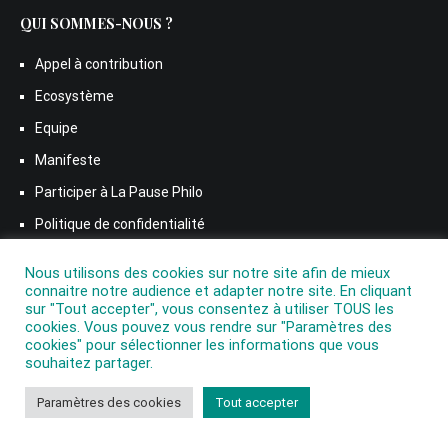
QUI SOMMES-NOUS ?
Appel à contribution
Ecosystème
Equipe
Manifeste
Participer à La Pause Philo
Politique de confidentialité
Soutenez La Pause Philo – Faites un don à La Pause Philo
Nous utilisons des cookies sur notre site afin de mieux
Média
connaitre notre audience et adapter notre site. En cliquant
sur "Tout accepter", vous consentez à utiliser TOUS les
cookies. Vous pouvez vous rendre sur "Paramètres des
LETTRE D’INFORMATION
cookies" pour sélectionner les informations que vous
souhaitez partager.
Adresse mail :
Paramètres des cookies
Tout accepter