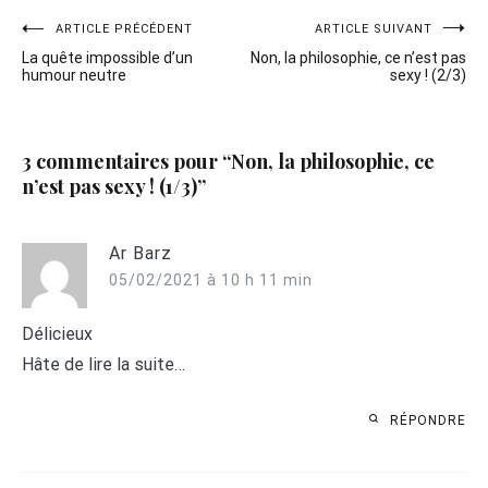
Navigation
ARTICLE PRÉCÉDENT
ARTICLE SUIVANT
La quête impossible d’un
Non, la philosophie, ce n’est pas
de
humour neutre
sexy ! (2/3)
l’article
3 commentaires pour “
Non, la philosophie, ce
n’est pas sexy ! (1/3)
”
Ar Barz
05/02/2021 à 10 h 11 min
Délicieux
Hâte de lire la suite…
RÉPONDRE