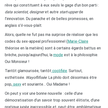
rêve qui constituent à eux seuls le gage d’un bon parti :
data scientist
,
designer
et autre
start-upper
de
l’innovation. Du panache et de belles promesses, en
anglais s’il-vous-plaît.
Alors, quelle ne fut pas ma surprise de réaliser que les
codes du sex-appeal professionnel (
Marie-Claire
théorise en la matière) sont à certains égards battus en
brèche, puisqu’aujourd’hui, la
mode
est à la philosophie.
Oui Monsieur !
Tantôt glamourisée, tantôt
coolifiée
. Surtout,
esthétisée.
Wayoflifisée
. La philo doit désormais être
pop,
sexy
et souriante… Oui Madame !
On peut y voir une bonne nouvelle : celle d’une
démocratisation d’un savoir trop souvent élitiste, d’une
pratique jugée inaccessible et, peut-être, emblématique