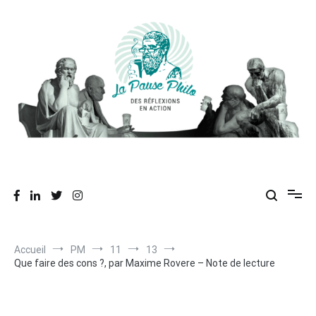
Aller
au
contenu
Des réflexions en action
La Pause Philo
Accueil
PM
11
13
Que faire des cons ?, par Maxime Rovere – Note de lecture