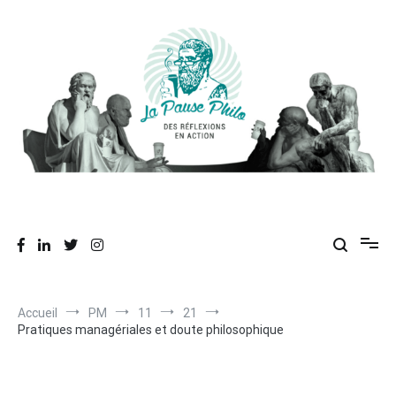
Aller
au
contenu
Des réflexions en action
La Pause Philo
Accueil
PM
11
21
Pratiques managériales et doute philosophique