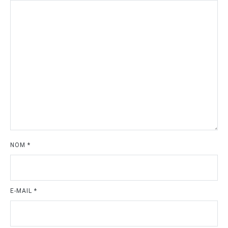
NOM
*
E-MAIL
*