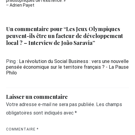
l’article
philosophiques de l’existence. »
– Adrien Payet
Un commentaire pour “
Les Jeux Olympiques
peuvent-ils être un facteur de développement
local ? – Interview de João Saravia
”
Ping :
La révolution du Social Business : vers une nouvelle
pensée économique sur le territoire français ? - La Pause
Philo
Laisser un commentaire
Votre adresse e-mail ne sera pas publiée.
Les champs
obligatoires sont indiqués avec
*
COMMENTAIRE
*