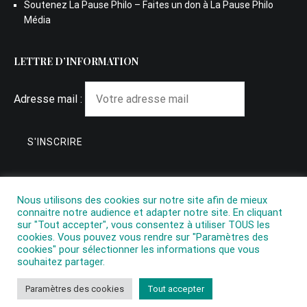
Soutenez La Pause Philo – Faites un don à La Pause Philo
Média
LETTRE D’INFORMATION
Adresse mail :
Nous utilisons des cookies sur notre site afin de mieux
connaitre notre audience et adapter notre site. En cliquant
sur "Tout accepter", vous consentez à utiliser TOUS les
cookies. Vous pouvez vous rendre sur "Paramètres des
cookies" pour sélectionner les informations que vous
souhaitez partager.
Copyright © 2026
La Pause Philo
. All rights reserved. Theme:
Paramètres des cookies
Tout accepter
Cenote
by ThemeGrill. Powered by
WordPress
.