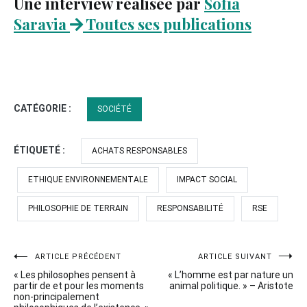
Une interview réalisée par
Sofía
Saravia
Toutes ses publications
CATÉGORIE :
SOCIÉTÉ
ÉTIQUETÉ :
ACHATS RESPONSABLES
ETHIQUE ENVIRONNEMENTALE
IMPACT SOCIAL
PHILOSOPHIE DE TERRAIN
RESPONSABILITÉ
RSE
Navigation
ARTICLE PRÉCÉDENT
ARTICLE SUIVANT
« Les philosophes pensent à
« L’homme est par nature un
de
partir de et pour les moments
animal politique. » – Aristote
non-principalement