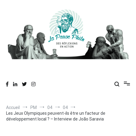
Aller
au
contenu
Des réflexions en action
La Pause Philo
Accueil
PM
04
04
Les Jeux Olympiques peuvent-ils être un facteur de
développement local ? – Interview de João Saravia