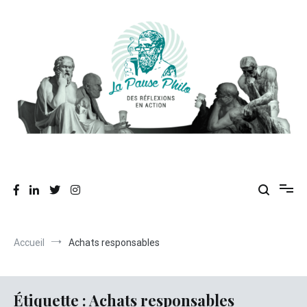
Aller
au
contenu
Des réflexions en action
La Pause Philo
Accueil
Achats responsables
Étiquette :
Achats responsables