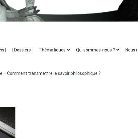
ns |
| Dossiers |
Thématiques
Qui sommes-nous ?
Nous r
e – Comment transmettre le savoir philosophique ?