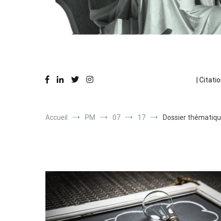
Des réflexions en action
La Pause Philo
| Citatio
Accueil
PM
07
17
Dossier thématiqu