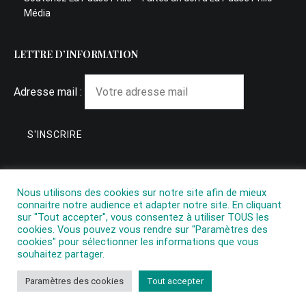
Média
LETTRE D’INFORMATION
Adresse mail :
Nous utilisons des cookies sur notre site afin de mieux
connaitre notre audience et adapter notre site. En cliquant
sur "Tout accepter", vous consentez à utiliser TOUS les
cookies. Vous pouvez vous rendre sur "Paramètres des
cookies" pour sélectionner les informations que vous
souhaitez partager.
Copyright © 2026
La Pause Philo
. All rights reserved. Theme:
Paramètres des cookies
Tout accepter
Cenote
by ThemeGrill. Powered by
WordPress
.