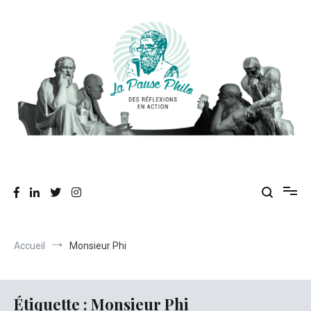
Aller
au
contenu
Des réflexions en action
La Pause Philo
Accueil
Monsieur Phi
Étiquette :
Monsieur Phi