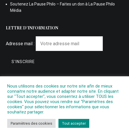
Soutenez La Pause Philo – Faites un don à La Pause Philo
Média
LETTRE D’INFORMATION
Adresse mail :
Nous utilisons des cookies sur notre site afin de mieux
connaitre notre audience et adapter notre site. En cliquant
sur "Tout accepter", vous consentez à utiliser TOUS les
cookies. Vous pouvez vous rendre sur "Paramètres des
cookies" pour sélectionner les informations que vous
souhaitez partager.
Copyright © 2026
La Pause Philo
. All rights reserved. Theme:
Paramètres des cookies
Tout accepter
Cenote
by ThemeGrill. Powered by
WordPress
.