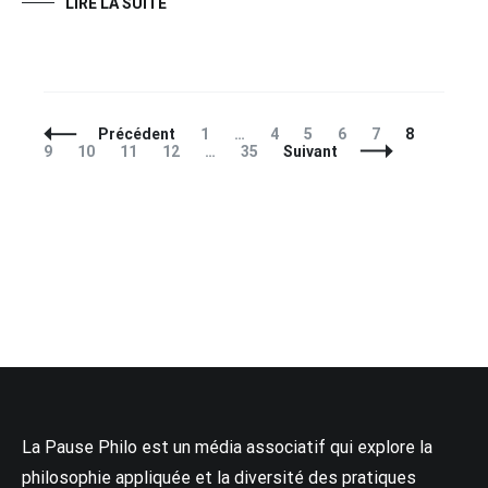
LIRE LA SUITE
Navigation
Page
Page
Page
Page
Page
Page
Page
Précédent
1
…
4
5
6
7
8
des
Page
Page
Page
Page
9
10
11
12
…
35
Suivant
articles
La Pause Philo est un média associatif qui explore la
philosophie appliquée et la diversité des pratiques