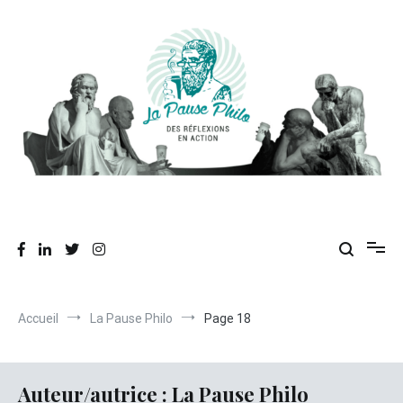
Aller
au
contenu
Des réflexions en action
La Pause Philo
Accueil
La Pause Philo
Page 18
Auteur/autrice :
La Pause Philo