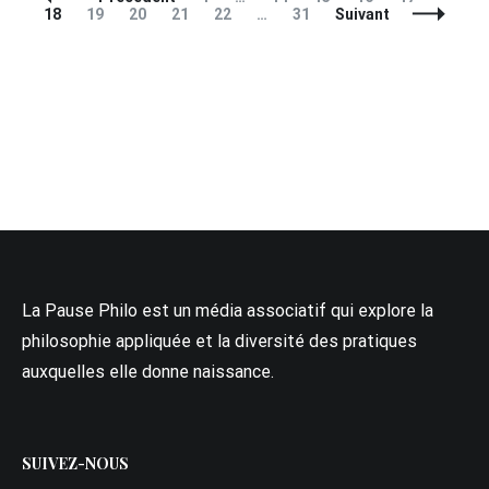
des
Page
Page
Page
Page
Page
18
19
20
21
22
…
31
Suivant
articles
La Pause Philo est un média associatif qui explore la
philosophie appliquée et la diversité des pratiques
auxquelles elle donne naissance.
SUIVEZ-NOUS