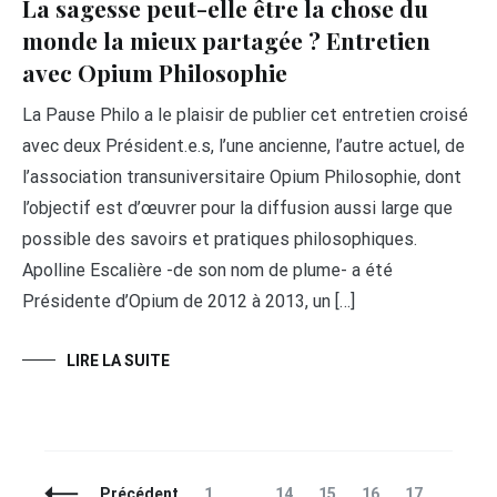
La sagesse peut-elle être la chose du
monde la mieux partagée ? Entretien
avec Opium Philosophie
La Pause Philo a le plaisir de publier cet entretien croisé
avec deux Président.e.s, l’une ancienne, l’autre actuel, de
l’association transuniversitaire Opium Philosophie, dont
l’objectif est d’œuvrer pour la diffusion aussi large que
possible des savoirs et pratiques philosophiques.
Apolline Escalière -de son nom de plume- a été
Présidente d’Opium de 2012 à 2013, un […]
LIRE LA SUITE
Navigation
Page
Page
Page
Page
Page
Page
Précédent
1
…
14
15
16
17