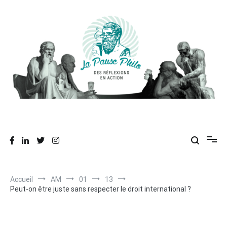
Aller
au
contenu
Des réflexions en action
La Pause Philo
Accueil
AM
01
13
Peut-on être juste sans respecter le droit international ?