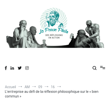
Aller
au
contenu
Des réflexions en action
La Pause Philo
Accueil
AM
09
16
L’entreprise au défi de la réflexion philosophique sur le « bien
commun »