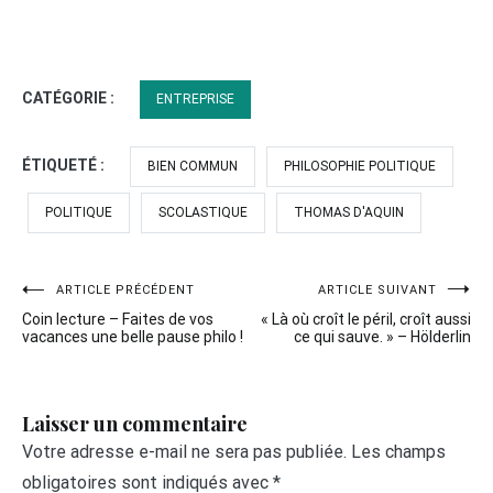
CATÉGORIE :
ENTREPRISE
ÉTIQUETÉ :
BIEN COMMUN
PHILOSOPHIE POLITIQUE
POLITIQUE
SCOLASTIQUE
THOMAS D'AQUIN
Navigation
ARTICLE PRÉCÉDENT
ARTICLE SUIVANT
Coin lecture – Faites de vos
« Là où croît le péril, croît aussi
de
vacances une belle pause philo !
ce qui sauve. » – Hölderlin
l’article
Laisser un commentaire
Votre adresse e-mail ne sera pas publiée.
Les champs
obligatoires sont indiqués avec
*