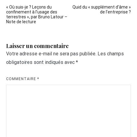
Navigation
« Où suis-je ? Leçons du
Quid du « supplément d’âme »
de
confinement à l’usage des
de l’entreprise ?
terrestres », par Bruno Latour –
l’article
Note de lecture
Laisser un commentaire
Votre adresse e-mail ne sera pas publiée.
Les champs
obligatoires sont indiqués avec
*
COMMENTAIRE
*