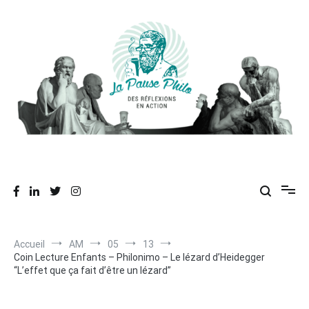
Aller
au
contenu
Des réflexions en action
La Pause Philo
Accueil
AM
05
13
Coin Lecture Enfants – Philonimo – Le lézard d’Heidegger
“L’effet que ça fait d’être un lézard”