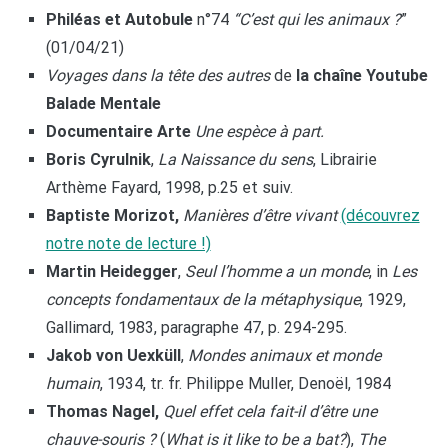
Philéas et Autobule
n°74
“C’est qui les animaux ?
”
(01/04/21)
Voyages dans la tête des autres
de
la chaîne Youtube
Balade Mentale
Documentaire Arte
Une espèce à part.
Boris Cyrulnik
,
La Naissance du sens
, Librairie
Arthème Fayard, 1998, p.25 et suiv.
Baptiste Morizot,
Manières d’être vivant
(découvrez
notre note de lecture !)
Martin Heidegger
,
Seul l’homme a un monde
, in
Les
concepts fondamentaux de la métaphysique
, 1929,
Gallimard, 1983, paragraphe 47, p. 294-295.
Jakob von Uexküll
,
Mondes animaux et monde
humain
, 1934, tr. fr. Philippe Muller, Denoël, 1984
Thomas Nagel,
Quel effet cela fait-il d’être une
chauve-souris ?
(
What is it like to be a bat?
),
The