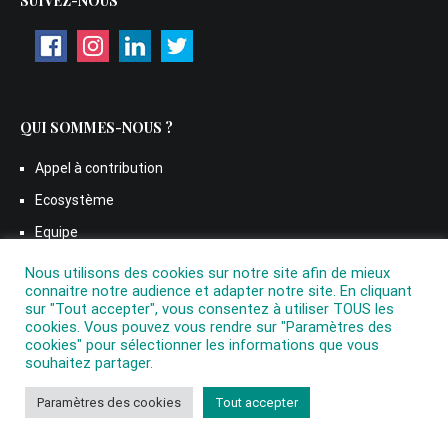
SUIVEZ-NOUS
QUI SOMMES-NOUS ?
Appel à contribution
Ecosystème
Equipe
Manifeste
Nous utilisons des cookies sur notre site afin de mieux
connaitre notre audience et adapter notre site. En cliquant
Participer à La Pause Philo
sur "Tout accepter", vous consentez à utiliser TOUS les
cookies. Vous pouvez vous rendre sur "Paramètres des
Politique de confidentialité
cookies" pour sélectionner les informations que vous
Soutenez La Pause Philo – Faites un don à La Pause Philo
souhaitez partager.
Média
Paramètres des cookies
Tout accepter
LETTRE D’INFORMATION