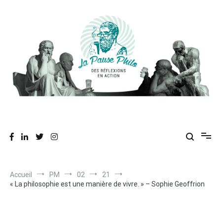
Aller
au
contenu
Des réflexions en action
La Pause Philo
Accueil
PM
02
21
« La philosophie est une manière de vivre. » – Sophie Geoffrion