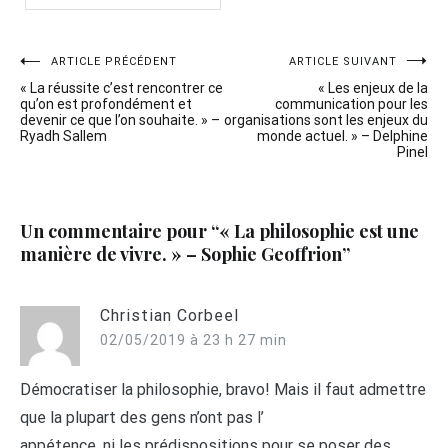
Navigation
ARTICLE PRÉCÉDENT
ARTICLE SUIVANT
« La réussite c’est rencontrer ce
« Les enjeux de la
de
qu’on est profondément et
communication pour les
devenir ce que l’on souhaite. » –
organisations sont les enjeux du
l’article
Ryadh Sallem
monde actuel. » – Delphine
Pinel
Un commentaire pour “
« La philosophie est une
manière de vivre. » – Sophie Geoffrion
”
Christian Corbeel
02/05/2019 à 23 h 27 min
Démocratiser la philosophie, bravo! Mais il faut admettre
que la plupart des gens n’ont pas l’
appétence, ni les prédispositions pour se poser des