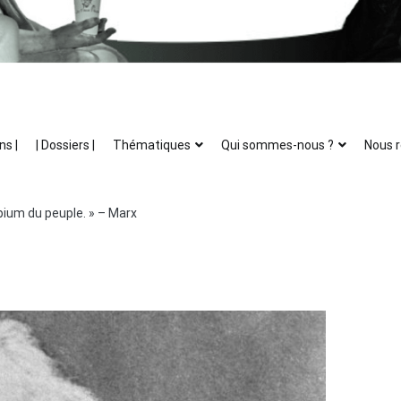
ns |
| Dossiers |
Thématiques
Qui sommes-nous ?
Nous r
’opium du peuple. » – Marx