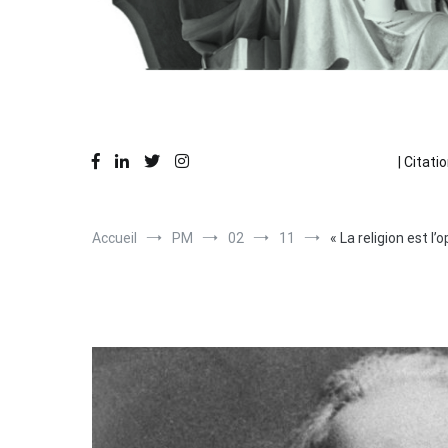
Des réflexions en action
La Pause Philo
| Citatio
Accueil
PM
02
11
« La religion est l