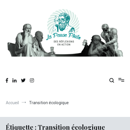
Aller
au
contenu
Des réflexions en action
La Pause Philo
Accueil
Transition écologique
Étiquette :
Transition écologique