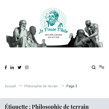
Aller
au
contenu
Des réflexions en action
La Pause Philo
Accueil
Philosophie de terrain
Page 3
Étiquette :
Philosophie de terrain