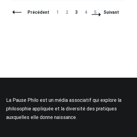
Navigation
Page
Page
Page
Page
Page
Précédent
1
2
3
4
5
Suivant
des
articles
La Pause Philo est un média associatif qui explore la
philosophie appliquée et la diversité des pratiques
auxquelles elle donne naissance.