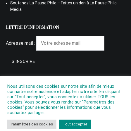
Soutenez La Pause Philo – Faites un don à La Pause Philo
Média
LETTRE D’INFORMATION
Adresse mail :
Nous utilisons des cookies sur notre site afin de mieux
connaitre notre audience et adapter notre site. En cliquant
sur "Tout accepter", vous consentez à utiliser TOUS les
cookies. Vous pouvez vous rendre sur "Paramètres des
cookies" pour sélectionner les informations que vous
souhaitez partager.
Copyright © 2026
La Pause Philo
. All rights reserved. Theme:
Paramètres des cookies
Tout accepter
Cenote
by ThemeGrill. Powered by
WordPress
.