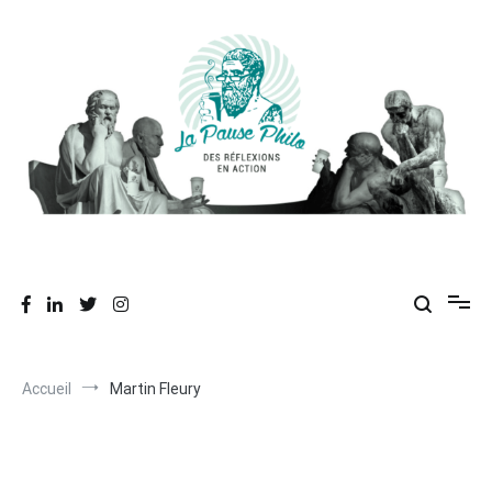
Aller
au
contenu
Des réflexions en action
La Pause Philo
Accueil
Martin Fleury