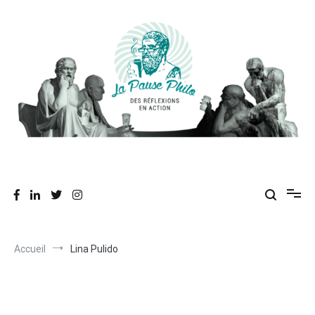
Aller
au
contenu
Des réflexions en action
La Pause Philo
Accueil
Lina Pulido