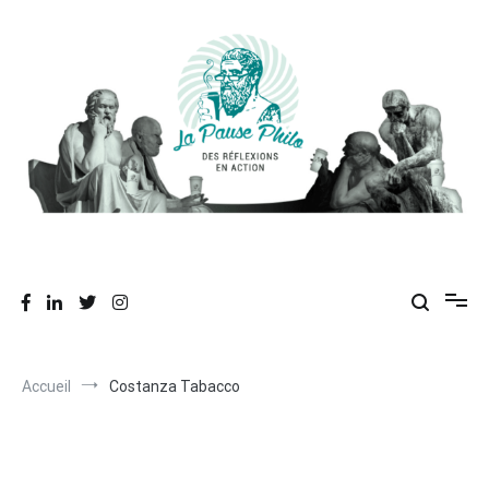
Aller
au
contenu
Des réflexions en action
La Pause Philo
Accueil
Costanza Tabacco