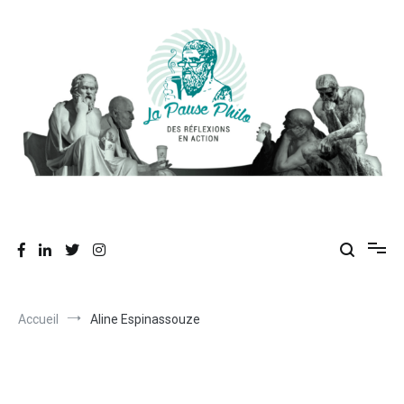
Aller
au
contenu
Des réflexions en action
La Pause Philo
Accueil
Aline Espinassouze