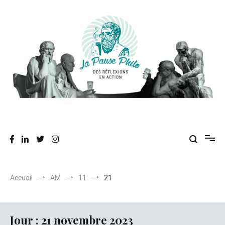
Aller
au
contenu
Des réflexions en action
La Pause Philo
Accueil
AM
11
21
Jour :
21 novembre 2023