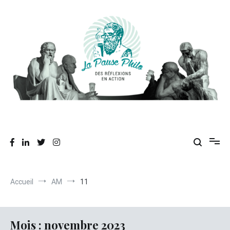
Aller
au
contenu
Des réflexions en action
La Pause Philo
Accueil
AM
11
Mois :
novembre 2023