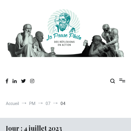
Aller
au
contenu
Des réflexions en action
La Pause Philo
Accueil
PM
07
04
Jour :
4 juillet 2023