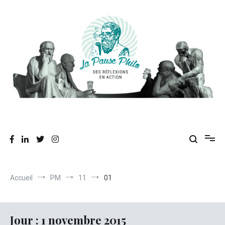
Aller
au
contenu
Des réflexions en action
La Pause Philo
Accueil
PM
11
01
Jour :
1 novembre 2015