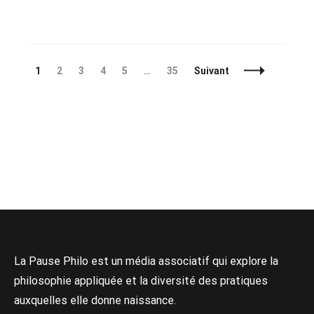
Navigation
Page
Page
Page
Page
Page
Page
1
2
3
4
5
…
35
Suivant
des
articles
La Pause Philo est un média associatif qui explore la
philosophie appliquée et la diversité des pratiques
auxquelles elle donne naissance.