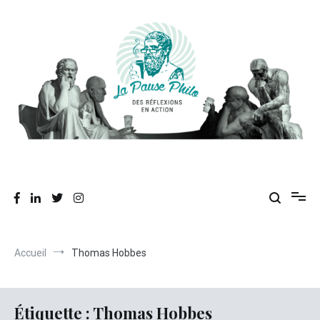
Aller
au
contenu
Des réflexions en action
La Pause Philo
Accueil
Thomas Hobbes
Étiquette :
Thomas Hobbes