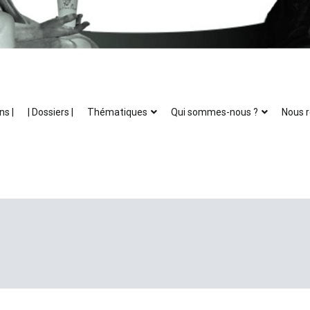
ns |
| Dossiers |
Thématiques
Qui sommes-nous ?
Nous r