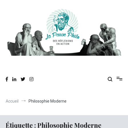
Aller
au
contenu
Des réflexions en action
La Pause Philo
Accueil
Philosophie Moderne
Étiquette :
Philosophie Moderne