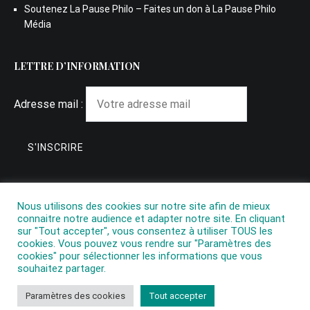
Soutenez La Pause Philo – Faites un don à La Pause Philo
Média
LETTRE D’INFORMATION
Adresse mail :
Nous utilisons des cookies sur notre site afin de mieux
connaitre notre audience et adapter notre site. En cliquant
sur "Tout accepter", vous consentez à utiliser TOUS les
cookies. Vous pouvez vous rendre sur "Paramètres des
cookies" pour sélectionner les informations que vous
souhaitez partager.
Copyright © 2026
La Pause Philo
. All rights reserved. Theme:
Paramètres des cookies
Tout accepter
Cenote
by ThemeGrill. Powered by
WordPress
.