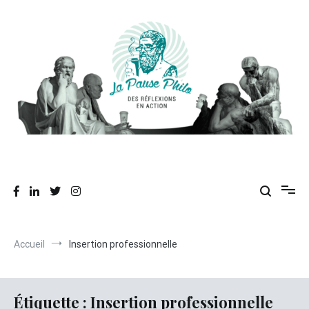
Aller
au
contenu
Des réflexions en action
La Pause Philo
Accueil
Insertion professionnelle
Étiquette :
Insertion professionnelle