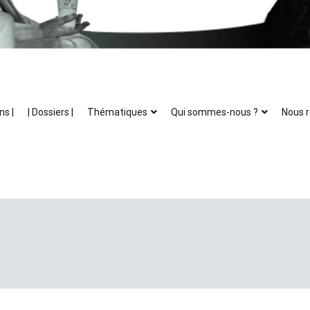
ns |
| Dossiers |
Thématiques
Qui sommes-nous ?
Nous r