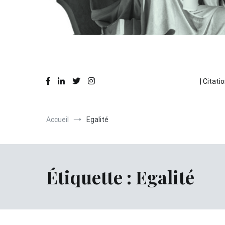
Des réflexions en action
La Pause Philo
| Citatio
Accueil
Egalité
Étiquette :
Egalité