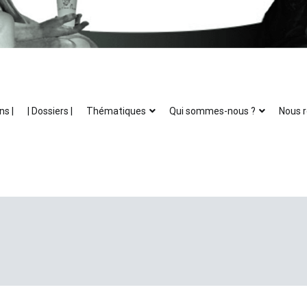
ns |
| Dossiers |
Thématiques
Qui sommes-nous ?
Nous r