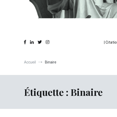
Des réflexions en action
La Pause Philo
| Citatio
Accueil
Binaire
Étiquette :
Binaire