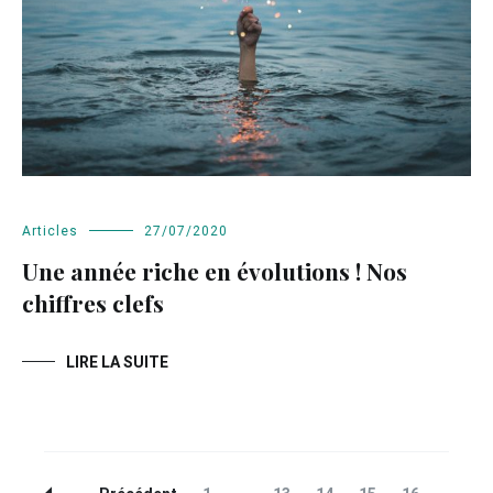
Articles
27/07/2020
Une année riche en évolutions ! Nos
chiffres clefs
LIRE LA SUITE
Navigation
Page
Page
Page
Page
Page
Page