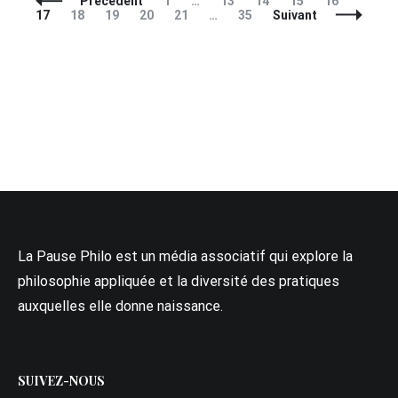
Précédent
1
…
13
14
15
16
des
Page
Page
Page
Page
Page
17
18
19
20
21
…
35
Suivant
articles
La Pause Philo est un média associatif qui explore la
philosophie appliquée et la diversité des pratiques
auxquelles elle donne naissance.
SUIVEZ-NOUS