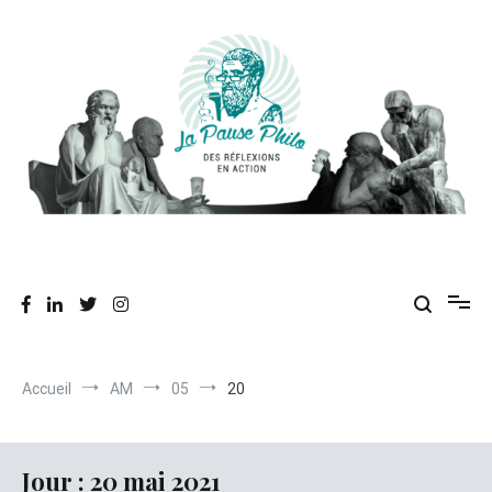
Aller
au
contenu
Des réflexions en action
La Pause Philo
Accueil
AM
05
20
Jour :
20 mai 2021