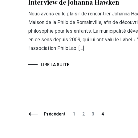
Interview de Johanna Hawken
Nous avons eu le plaisir de rencontrer Johanna Ha
Maison de la Philo de Romainville, afin de découvri
philosophie pour les enfants. La municipalité dév
en ce sens depuis 2009, qui lui ont valu le Label « 
l’association PhiloLab. […]
LIRE LA SUITE
Navigation
Page
Page
Page
Page
Précédent
1
2
3
4
des
articles