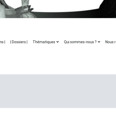
ns |
| Dossiers |
Thématiques
Qui sommes-nous ?
Nous r