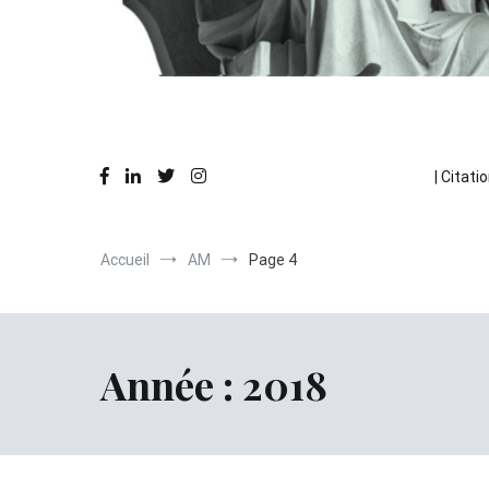
Des réflexions en action
La Pause Philo
| Citatio
Accueil
AM
Page 4
Année :
2018